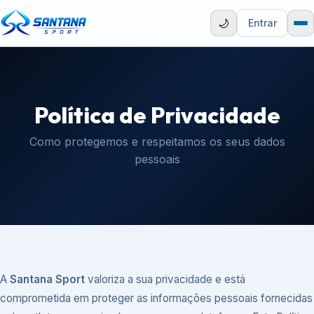
🌙
Entrar
Política de Privacidade
Como protegemos e respeitamos os seus dados
pessoais
A
Santana Sport
valoriza a sua privacidade e está
comprometida em proteger as informações pessoais fornecidas