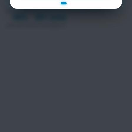
120+
18.500+
EVENTOS REALIZADOS
ATLETAS CRONOMETRADOS
98%
35+ anos
PRECISÃO RFID
DE EXPERIÊNCIA