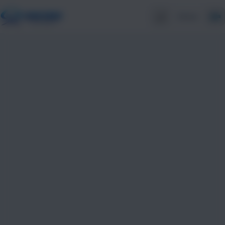
🌙
Entrar